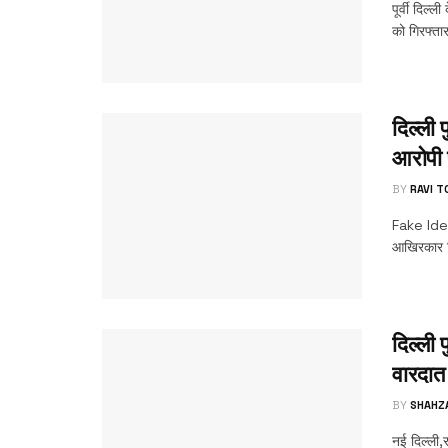
पूर्वी दिल्
को गिरफ्ता
दिल्ली
आरोपी 
BY
RAVI 
Fake Iden
आखिरकार कि
दिल्ली 
वारदात 
BY
SHAHZ
नई दिल्ली,र