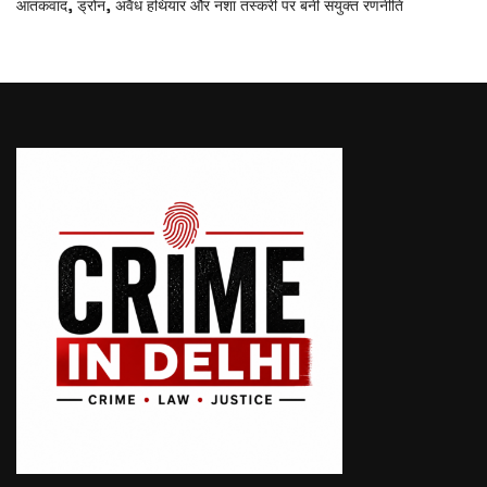
आतंकवाद, ड्रोन, अवैध हथियार और नशा तस्करी पर बनी संयुक्त रणनीति