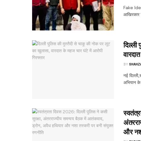
Fake Iden
आखिरकार कि
दिल्ली 
वारदात 
BY
SHAHZ
नई दिल्ली,र
अभियान के
स्वतंत्
अंतररा
और नशा