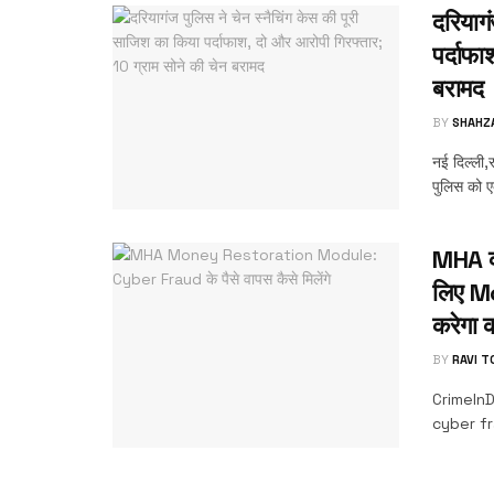
दरियागं
पर्दाफा
बरामद
BY
SHAHZ
नई दिल्ली,र
पुलिस को ए
MHA का
लिए M
करेगा 
BY
RAVI 
CrimeInDe
cyber frau