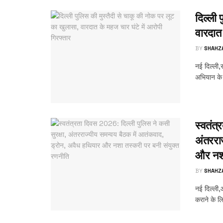
दिल्ली 
वारदात 
BY
SHAHZ
नई दिल्ली,र
अभियान के
स्वतंत्
अंतररा
और नशा
BY
SHAHZ
नई दिल्ली,आ
कराने के लि