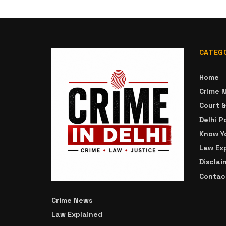
CATEG
Home
Crime 
Court 
Delhi P
Know Yo
Law Ex
Disclai
Contac
Crime News
Law Explained