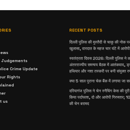
ORIES
RECENT POSTS
दिल्ली पुलिस की मुस्तैदी से चाकू की नोक प
खुलासा, वारदात के महज चार घंटे में आरोपी
News
स्वतंत्रता दिवस 2026: दिल्ली पुलिस ने कस
& Judgements
अंतरराज्यीय समन्वय बैठक में आतंकवाद, ड्
olice Crime Update
हथियार और नशा तस्करी पर बनी संयुक्त र
ur Rights
क्या 5 साल पुराना चेक बैंक में लगाया जा 
plained
दरियागंज पुलिस ने चेन स्नैचिंग केस की पू
mer
किया पर्दाफाश, दो और आरोपी गिरफ्तार; 10 
t us
की चेन बरामद