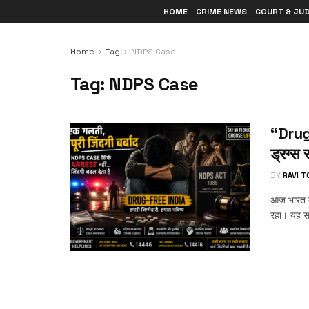
HOME
CRIME NEWS
COURT & JU
Home
Tag
NDPS Case
Tag:
NDPS Case
“Drug-
ड्रग्स
BY
RAVI 
आज भारत में
रहा। यह स