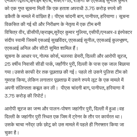
एनआर-द्वितीय,क्राइम ब्रांच, सेक्टर-18, रोहिणी के एएसआई सुनील कुमार
को एक गुप्त सूचना मिली कि एक हताश अपराधी 3.75 करोड़ रुपये की
डकैती के मामले में वांछित है। पीएस चांदनी बाग, पानीपत, हरियाणा। सूचना
विकसित की गई थी और निरीक्षण के नेतृत्व में एक टीम बनी
विचित्र वीर, डीसीपी/क्राइम,सुरेंद्र कुमार गुलिया, एसीपी/एनआर-II इंस्पेक्टर
संदीप स्वामी जिसमें एसआई सुखविंदर, एएसआई सुनील, एएसआई कुलभूषण,
एएसआई अनिल और सीटी सुमित शामिल हैं।
सूचना के आधार पर, गोल्फ कोर्स, भलस्वा डेयरी, दिल्ली और आरोपी सूरज,
25 वर्षीय निवासी सीडी पार्क, जहाँगीर पुरी, दिल्ली के पास एक जाल बिछाया
गया।उससे काफी देर तक पूछताछ की गई। पहले तो उसने पुलिस टीम को
गुमराह किया, लेकिन लगातार पूछताछ में उसने रुपये लूट के एक मामले में
अपनी संलिप्तता कबूल कर ली। पीएस चांदनी बाग, पानीपत, हरियाणा में
3.75 करोड़ की रिपोर्ट।
आरोपी सूरज का जन्म और पालन-पोषण जहांगीर पुरी, दिल्ली में हुआ।वह
दिल्ली के जहांगीर पुरी स्थित एक जिम में ट्रेनर के तौर पर कार्यरत था।
उसके चाचा नरेंद्र उर्फ ​​छोटू को उस मामले में पहले ही गिरफ्तार किया जा
चुका है।