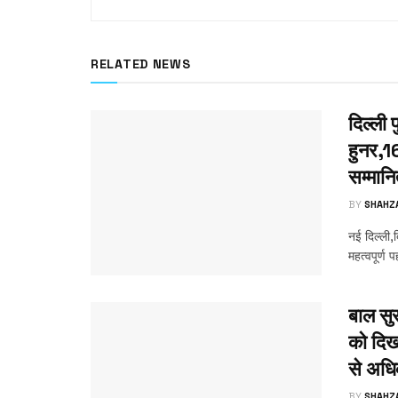
RELATED NEWS
दिल्ली 
हुनर,16
सम्मान
BY
SHAHZ
नई दिल्ली,द
महत्वपूर्ण 
बाल सुर
को दिख
से अधि
BY
SHAHZ