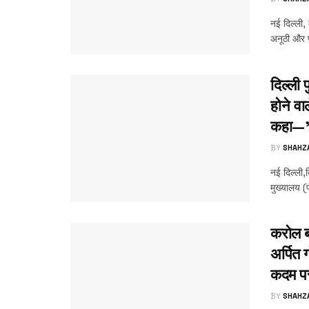
नई दिल्ली,
अनूठी और 
दिल्ली 
होने वा
कहा—”आ
BY
SHAHZ
नई दिल्ली,द
मुख्यालय (
करोल ब
अर्पित
कदम पर
BY
SHAHZ