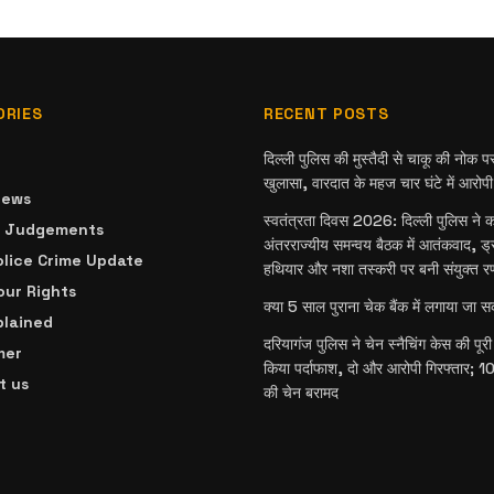
ORIES
RECENT POSTS
दिल्ली पुलिस की मुस्तैदी से चाकू की नोक प
खुलासा, वारदात के महज चार घंटे में आरोपी
News
स्वतंत्रता दिवस 2026: दिल्ली पुलिस ने कस
& Judgements
अंतरराज्यीय समन्वय बैठक में आतंकवाद, ड्
olice Crime Update
हथियार और नशा तस्करी पर बनी संयुक्त र
ur Rights
क्या 5 साल पुराना चेक बैंक में लगाया जा 
plained
दरियागंज पुलिस ने चेन स्नैचिंग केस की पू
mer
किया पर्दाफाश, दो और आरोपी गिरफ्तार; 10 
t us
की चेन बरामद