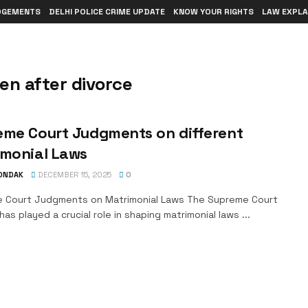
DGEMENTS
DELHI POLICE CRIME UPDATE
KNOW YOUR RIGHTS
LAW EXPLA
en after divorce
eme Court Judgments on different
imonial Laws
TONDAK
DECEMBER 15, 2025
0
 Court Judgments on Matrimonial Laws The Supreme Court
 has played a crucial role in shaping matrimonial laws ...