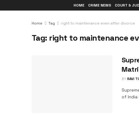
HOME
CRIME NEWS
COURT & JU
Home
Tag
right to maintenance even after divorce
Tag:
right to maintenance ev
Supr
Matr
BY
RAVI 
Supreme
of India