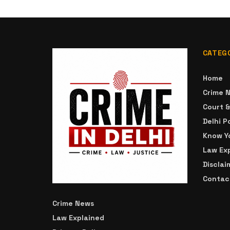
CATEG
Home
Crime 
Court 
Delhi P
Know Yo
Law Ex
Disclai
Contac
Crime News
Law Explained