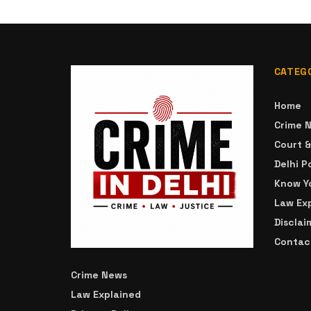
CATEG
Home
Crime 
Court 
Delhi P
Know Yo
Law Ex
Disclai
Contac
Crime News
Law Explained