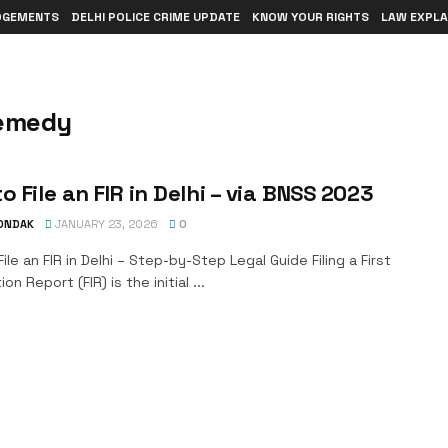
DGEMENTS
DELHI POLICE CRIME UPDATE
KNOW YOUR RIGHTS
LAW EXPLA
remedy
o File an FIR in Delhi – via BNSS 2023
TONDAK
JANUARY 23, 2026
0
ile an FIR in Delhi – Step-by-Step Legal Guide Filing a First
on Report (FIR) is the initial ...