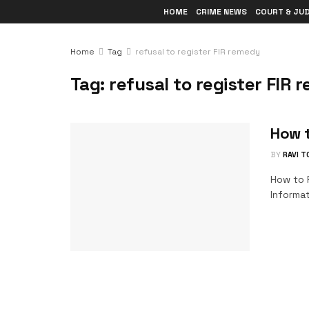
HOME
CRIME NEWS
COURT & JU
Home
Tag
refusal to register FIR remedy
Tag:
refusal to register FIR 
How t
BY
RAVI 
How to F
Informati