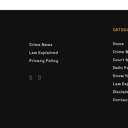
CATEG
Home
Crime News
Crime 
Law Explained
Court 
Privacy Policy
Delhi P
Know Yo
Law Ex
Disclai
Contac