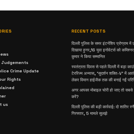
ORIES
RECENT POSTS
दिल्ली पुलिस के समर इंटर्नशिप प्रोग्राम में छा
दिखाया हुनर,16 युवा इनोवेटर्स को कमिश्न
News
कुमार ने किया सम्मानित
& Judgements
स्वतंत्रता दिवस से पहले दिल्ली में बड़ा काउ
olice Crime Update
टेररिज्म अभ्यास, ‘सुदर्शन शक्ति-V’ में आत
ur Rights
लेकर विमान हाईजैक तक की बनाई गईं परिस्
plained
अगर आपका मोबाइल चोरी हो जाए तो सबसे प
mer
करें?
t us
दिल्ली पुलिस की बड़ी कार्रवाई: दो शातिर स्
गिरफ्तार, 5 मामले सुलझे