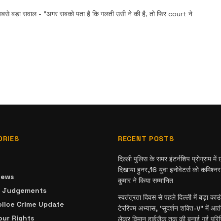
बसे बड़ा सवाल - “अगर सबको पता है कि गलती उसी ने की है, तो फिर court ने
ORIES
RECENT POSTS
दिल्ली पुलिस के समर इंटर्नशिप प्रोग्राम में छा
दिखाया हुनर,16 युवा इनोवेटर्स को कमिश्न
News
कुमार ने किया सम्मानित
& Judgements
स्वतंत्रता दिवस से पहले दिल्ली में बड़ा काउ
olice Crime Update
टेररिज्म अभ्यास, ‘सुदर्शन शक्ति-V’ में आत
ur Rights
लेकर विमान हाईजैक तक की बनाई गईं परिस्