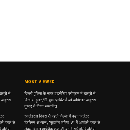
MOST VIEWED
त्रों ने
दिल्ली पुलिस के समर इंटर्नशिप प्रोग्राम में छात्रों ने
र अनुराग
दिखाया हुनर,16 युवा इनोवेटर्स को कमिश्नर अनुराग
कुमार ने किया सम्मानित
ंटर
स्वतंत्रता दिवस से पहले दिल्ली में बड़ा काउंटर
ंकी हमले से
टेररिज्म अभ्यास, ‘सुदर्शन शक्ति-V’ में आतंकी हमले से
थितियां
लेकर विमान हाईजैक तक की बनाई गईं परिस्थितियां