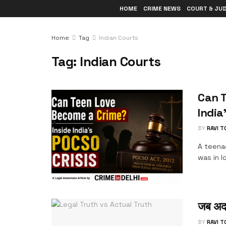
HOME
CRIME NEWS
COURT & JU
Home
Tag
Indian Courts
Tag:
Indian Courts
Can T
India
BY
RAVI 
A teenag
was in l
जब अदाल
BY
RAVI 