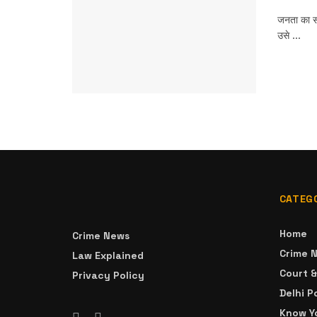
जनता का स
उसे ...
CATEG
Home
Crime News
Crime 
Law Explained
Court 
Privacy Policy
Delhi P
Know Yo