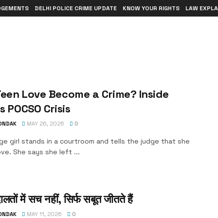
DGEMENTS
DELHI POLICE CRIME UPDATE
KNOW YOUR RIGHTS
LAW EXPLA
een Love Become a Crime? Inside
’s POCSO Crisis
TONDAK
MAY 26, 2026
0
e girl stands in a courtroom and tells the judge that she
ove. She says she left ...
तों में सच नहीं, सिर्फ सबूत जीतते हैं
TONDAK
MAY 11, 2026
0