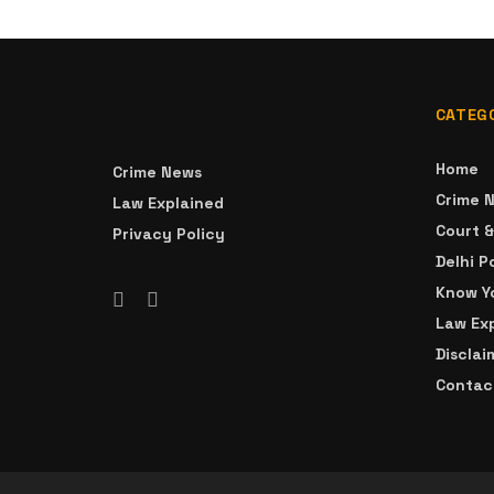
CATEG
Home
Crime News
Crime 
Law Explained
Court 
Privacy Policy
Delhi P
Know Yo
Law Ex
Disclai
Contac