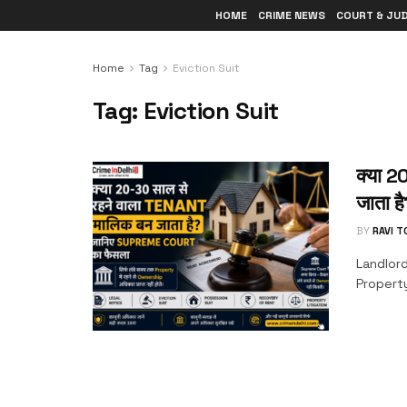
HOME
CRIME NEWS
COURT & JU
Home
Tag
Eviction Suit
Tag:
Eviction Suit
क्या 2
जाता 
BY
RAVI 
Landlord
Property 