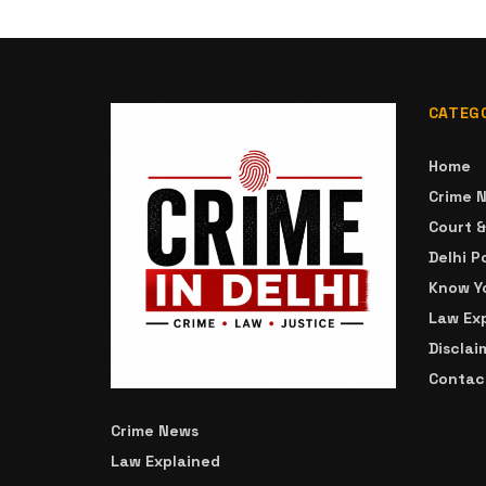
CATEG
Home
Crime 
Court 
Delhi P
Know Yo
Law Ex
Disclai
Contac
Crime News
Law Explained