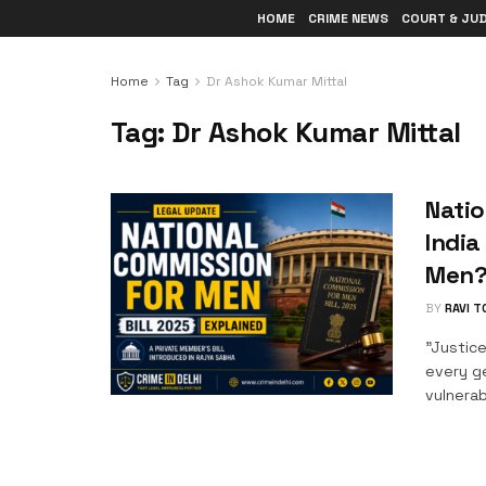
HOME
CRIME NEWS
COURT & JU
Home
Tag
Dr Ashok Kumar Mittal
Tag:
Dr Ashok Kumar Mittal
Natio
India
Men
BY
RAVI 
"Justic
every g
vulnerabl