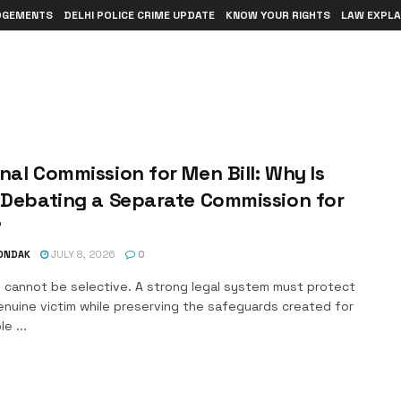
DGEMENTS
DELHI POLICE CRIME UPDATE
KNOW YOUR RIGHTS
LAW EXPLA
nal Commission for Men Bill: Why Is
 Debating a Separate Commission for
?
TONDAK
JULY 8, 2026
0
e cannot be selective. A strong legal system must protect
enuine victim while preserving the safeguards created for
e ...