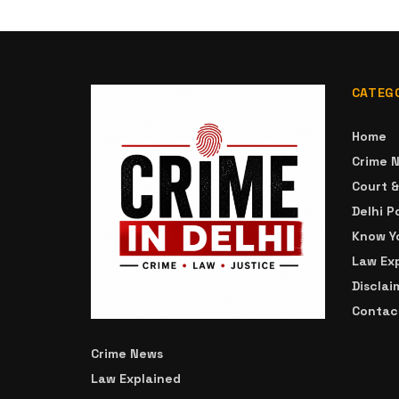
CATEG
Home
Crime 
Court 
Delhi P
Know Yo
Law Ex
Disclai
Contac
Crime News
Law Explained