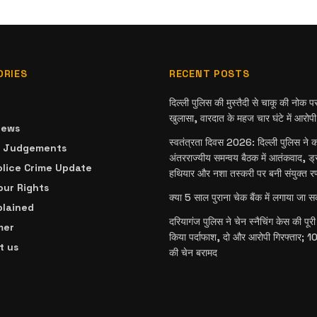
ORIES
RECENT POSTS
दिल्ली पुलिस की मुस्तैदी से चाकू की नोक प
खुलासा, वारदात के महज चार घंटे में आरोपी
News
स्वतंत्रता दिवस 2026: दिल्ली पुलिस ने कस
& Judgements
अंतरराज्यीय समन्वय बैठक में आतंकवाद, ड्
olice Crime Update
हथियार और नशा तस्करी पर बनी संयुक्त र
ur Rights
क्या 5 साल पुराना चेक बैंक में लगाया जा 
plained
दरियागंज पुलिस ने चेन स्नैचिंग केस की पू
mer
किया पर्दाफाश, दो और आरोपी गिरफ्तार; 10 
t us
की चेन बरामद