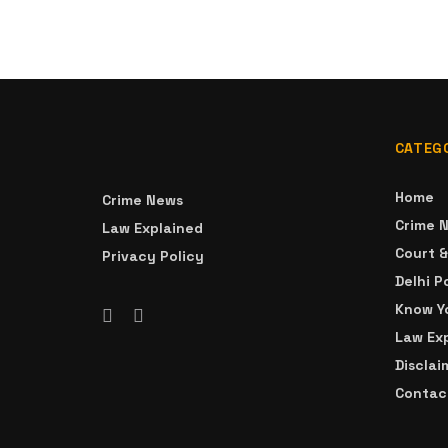
CATEG
Home
Crime News
Crime 
Law Explained
Court 
Privacy Policy
Delhi P
Know Yo
Law Ex
Disclai
Contac