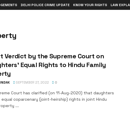
DGEMENTS
DELHI POLICE CRIME UPDATE
KNOW YOUR RIGHTS
LAW EXPLA
perty
t Verdict by the Supreme Court on
hters’ Equal Rights to Hindu Family
erty
TONDAK
SEPTEMBER 27, 2022
0
reme Court has clarified (on 11-Aug-2020) that daughters
e equal coparcenary (joint-heirship) rights in joint Hindu
roperty ...