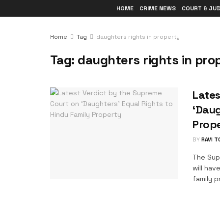
HOME
CRIME NEWS
COURT & JU
Home
Tag
daughters rights in property
Tag:
daughters rights in pro
Lates
‘Daug
Prop
BY
RAVI 
The Sup
will hav
family p