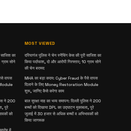
MOST VIEWED
री साजिश का
दरियागंज पुलिस ने चेन स्नैचिंग केस की पूरी साजिश का
ग्राम सोने
किया पर्दाफाश, दो और आरोपी गिरफ्तार; 10 ग्राम सोने
की चेन बरामद
से वापस
MHA का बड़ा कदम: Cyber Fraud के पैसे वापस
 Module
दिलाने के लिए Money Restoration Module
शुरू, जानिए कैसे करेगा काम
लिस ने 200
बाल सुरक्षा माह का भव्य समापन: दिल्ली पुलिस ने 200
, पूरे
बच्चों को दिखाया DPL का उद्घाटन मुकाबला, पूरे
भावकों को
जुलाई में 30 हजार से अधिक बच्चों व अभिभावकों को
किया जागरूक
ारोह में