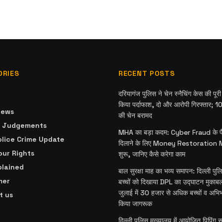
ORIES
RECENT POSTS
दरियागंज पुलिस ने चेन स्नैचिंग केस की पू
किया पर्दाफाश, दो और आरोपी गिरफ्तार; 10 
News
की चेन बरामद
& Judgements
MHA का बड़ा कदम: Cyber Fraud के पै
olice Crime Update
दिलाने के लिए Money Restoration
ur Rights
शुरू, जानिए कैसे करेगा काम
plained
बाल सुरक्षा माह का भव्य समापन: दिल्ली पु
mer
बच्चों को दिखाया DPL का उद्घाटन मुकाबला
जुलाई में 30 हजार से अधिक बच्चों व अभि
t us
किया जागरूक
दिल्ली पुलिस मुख्यालय में आयोजित पिपिंग सम