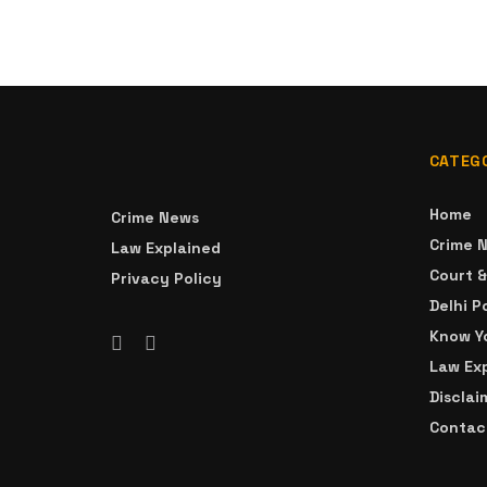
CATEG
Home
Crime News
Crime 
Law Explained
Court 
Privacy Policy
Delhi P
Know Yo
Law Ex
Disclai
Contac