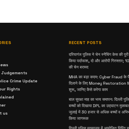
ORIES
RECENT POSTS
दरियागंज पुलिस ने चेन स्नैचिंग केस की पू
किया पर्दाफाश, दो और आरोपी गिरफ्तार; 10 
News
की चेन बरामद
& Judgements
MHA का बड़ा कदम: Cyber Fraud के पै
olice Crime Update
दिलाने के लिए Money Restoration
ur Rights
शुरू, जानिए कैसे करेगा काम
plained
बाल सुरक्षा माह का भव्य समापन: दिल्ली पु
mer
बच्चों को दिखाया DPL का उद्घाटन मुकाबला
जुलाई में 30 हजार से अधिक बच्चों व अभि
t us
किया जागरूक
दिल्ली पुलिस मुख्यालय में आयोजित पिपिंग सम