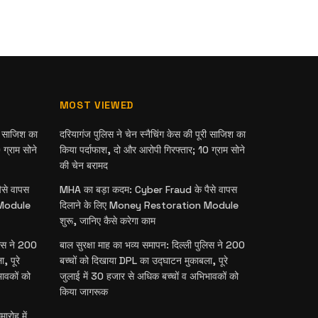
MOST VIEWED
री साजिश का
दरियागंज पुलिस ने चेन स्नैचिंग केस की पूरी साजिश का
ग्राम सोने
किया पर्दाफाश, दो और आरोपी गिरफ्तार; 10 ग्राम सोने
की चेन बरामद
से वापस
MHA का बड़ा कदम: Cyber Fraud के पैसे वापस
 Module
दिलाने के लिए Money Restoration Module
शुरू, जानिए कैसे करेगा काम
लिस ने 200
बाल सुरक्षा माह का भव्य समापन: दिल्ली पुलिस ने 200
, पूरे
बच्चों को दिखाया DPL का उद्घाटन मुकाबला, पूरे
भावकों को
जुलाई में 30 हजार से अधिक बच्चों व अभिभावकों को
किया जागरूक
ारोह में