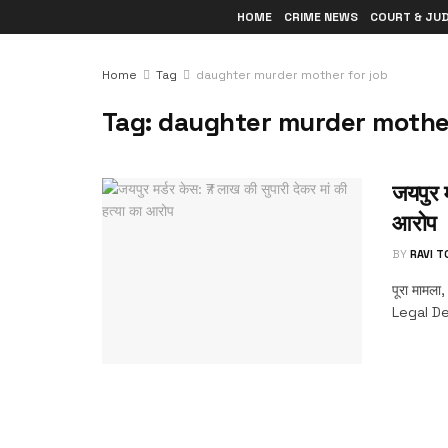
HOME
CRIME NEWS
COURT & JU
Home
Tag
daughter murder mother for job
Tag:
daughter murder mother
जयपुर म
आरोप
BY
RAVI 
पूरा मामला
Legal De