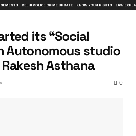
DGEMENTS
DELHI POLICE CRIME UPDATE
KNOW YOUR RIGHTS
LAW EXPLA
arted its “Social
an Autonomous studio
P Rakesh Asthana
0
s