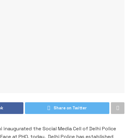
ok
Share on Twitter
 inaugurated the Social Media Cell of Delhi Police
Face at PHQ, today. Delhi Police has established