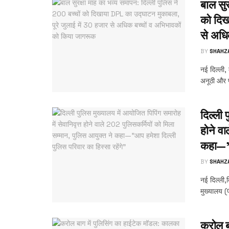
बाल सुर
को दिख
से अधि
BY
SHAHZ
नई दिल्ली,
अनूठी और 
दिल्ली 
होने वा
कहा—”आ
BY
SHAHZ
नई दिल्ली,द
मुख्यालय (
करोल ब