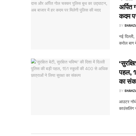
अर्पित
कदम पर
BY
SHAHZ
नई दिल्ली,
करोल बाग में
‘सुरक्षि
पहल, 1
का संक
BY
SHAHZ
आउटर नॉर्थ
काउंसलिंग स