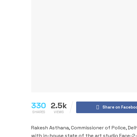
330
2.5k
Share on Facebo
SHARES
VIEWS
Rakesh Asthana, Commissioner of Police, Delhi
with in-house state of the art studio Face-2-