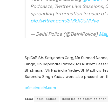
Podcasts, Twitter Live Sessions,
spreading information in case o
pic.twitter.com/bMkX0uNMve
— Delhi Police (@DelhiPolice)
May
SplCsP Sh. Satyendra Garg, Ms Sundari Nanda
Singh, Sh Dependra Pathak, Ms Nuzhat Hassan
Bhatnagar, Sh Ravindra Yadav, Sh Madhup Tew
Surendra Singh Yadav were also present on t
crimeindelhi.com
Tags:
delhi police
delhi police commissioner