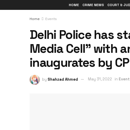
HOME
CRIME NEWS
COURT & JU
Home
Events
Delhi Police has st
Media Cell” with 
inaugurates by C
by
Shahzad Ahmed
May 31, 2022
in
Event