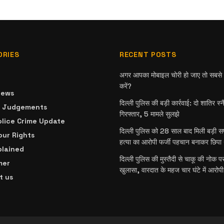
ORIES
RECENT POSTS
अगर आपका मोबाइल चोरी हो जाए तो सबसे प
करें?
News
दिल्ली पुलिस की बड़ी कार्रवाई: दो शातिर स्
& Judgements
गिरफ्तार, 5 मामले सुलझे
olice Crime Update
दिल्ली पुलिस को 28 साल बाद मिली बड़ी 
ur Rights
हत्या का आरोपी फर्जी पहचान बनाकर छिपा 
plained
दिल्ली पुलिस की मुस्तैदी से चाकू की नोक प
mer
खुलासा, वारदात के महज चार घंटे में आरोपी
t us