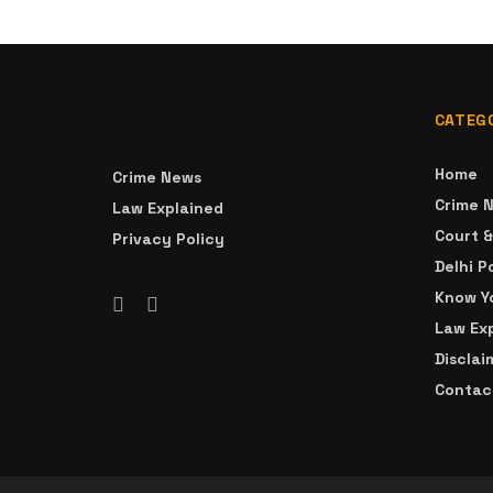
CATEG
Home
Crime News
Crime 
Law Explained
Court 
Privacy Policy
Delhi P
Know Yo
Law Ex
Disclai
Contac