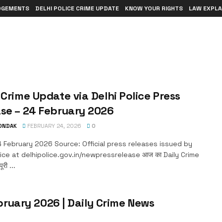
DGEMENTS
DELHI POLICE CRIME UPDATE
KNOW YOUR RIGHTS
LAW EXPLA
 Crime Update via Delhi Police Press
se – 24 February 2026
TONDAK
FEBRUARY 24, 2026
0
 February 2026 Source: Official press releases issued by
lice at delhipolice.gov.in/newpressrelease आज का Daily Crime
री ...
bruary 2026 | Daily Crime News