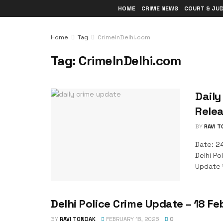
HOME
CRIME NEWS
COURT & JU
Home
Tag
CrimeInDelhi.com
Tag:
CrimeInDelhi.com
Daily
Relea
BY
RAVI 
Date: 24
Delhi Po
Update पू
Delhi Police Crime Update – 18 Fe
BY
RAVI TONDAK
FEBRUARY 18, 2026
0