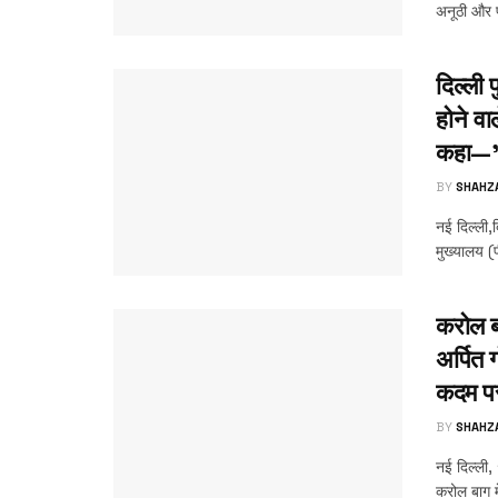
अनूठी और 
दिल्ली 
होने वा
कहा—”आ
BY
SHAHZ
नई दिल्ली,द
मुख्यालय (
करोल ब
अर्पित
कदम पर
BY
SHAHZ
नई दिल्ली,
करोल बाग में